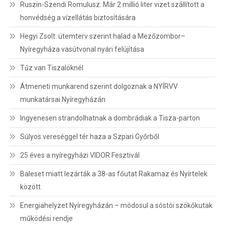
Ruszin-Szendi Romulusz: Már 2 millió liter vizet szállított a
honvédség a vízellátás biztosítására
Hegyi Zsolt: ütemterv szerint halad a Mezőzombor–
Nyíregyháza vasútvonal nyári felújítása
Tűz van Tiszalöknél
Átmeneti munkarend szerint dolgoznak a NYÍRVV
munkatársai Nyíregyházán
Ingyenesen strandolhatnak a dombrádiak a Tisza-parton
Súlyos vereséggel tér haza a Szpari Győrből
25 éves a nyíregyházi VIDOR Fesztivál
Baleset miatt lezárták a 38-as főutat Rakamaz és Nyírtelek
között
Energiahelyzet Nyíregyházán – módosul a sóstói szökőkutak
működési rendje