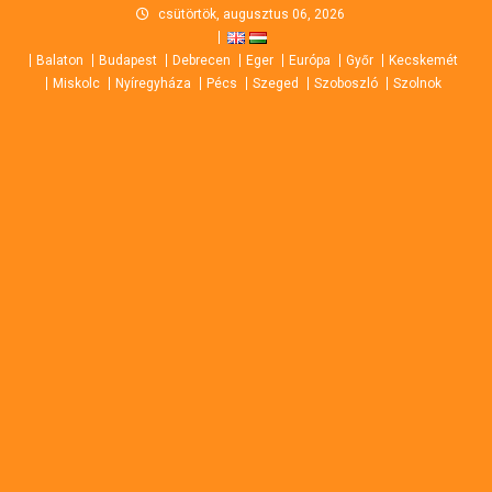
Skip
csütörtök, augusztus 06, 2026
to
Balaton
Budapest
Debrecen
Eger
Európa
Győr
Kecskemét
content
Miskolc
Nyíregyháza
Pécs
Szeged
Szoboszló
Szolnok