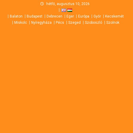
Skip
hétfő, augusztus 10, 2026
to
Balaton
Budapest
Debrecen
Eger
Európa
Győr
Kecskemét
content
Miskolc
Nyíregyháza
Pécs
Szeged
Szoboszló
Szolnok