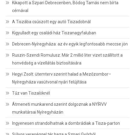
Kikapott a Szpari Debrecenben, Bódog Tamás nem bírta
cérnával
A Tiszába csúszott egy autó Tiszadobnál
Kigyulladt egy családi ház Tiszanagyfaluban
Debrecen-Nyíregyháza: az év egyik legfontosabb meccse jön
Ruszin-Szendi Romulusz: Már 2 millió liter vizet szállított a
honvédség a vízellátás biztosítására
Hegyi Zsolt: ütemterv szerint halad a Mezőzombor–
Nyíregyháza vasútvonal nyári felújítása
Tűz van Tiszalöknél
Átmeneti munkarend szerint dolgoznak a NYÍRVV
munkatársai Nyíregyházán
Ingyenesen strandolhatnak a dombrádiak a Tisza-parton
Súlyos vereséggel tér haza a Szpari Győrből