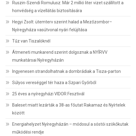
Ruszin-Szendi Romulusz: Már 2 millió liter vizet szállított a
honvédség a vízellátás biztosítására
Hegyi Zsolt: ütemterv szerint halad a Mezőzombor–
Nyíregyháza vasútvonal nyári felújítása
Tűz van Tiszalöknél
Átmeneti munkarend szerint dolgoznak a NYÍRVV
munkatársai Nyíregyházán
Ingyenesen strandolhatnak a dombrádiak a Tisza-parton
Súlyos vereséggel tér haza a Szpari Győrből
25 éves a nyíregyházi VIDOR Fesztivál
Baleset miatt lezárták a 38-as főutat Rakamaz és Nyírtelek
között
Energiahelyzet Nyíregyházán – módosul a sóstói szökőkutak
működési rendje