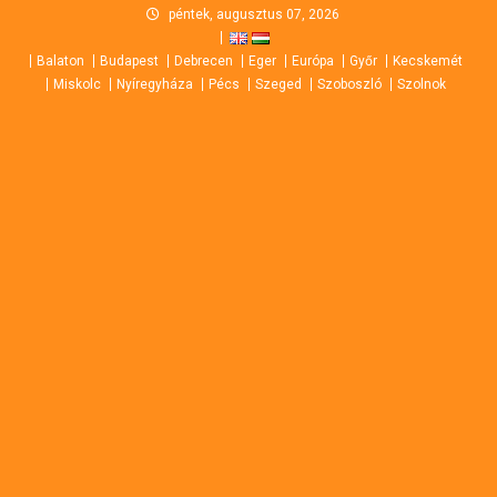
Skip
péntek, augusztus 07, 2026
to
Balaton
Budapest
Debrecen
Eger
Európa
Győr
Kecskemét
content
Miskolc
Nyíregyháza
Pécs
Szeged
Szoboszló
Szolnok