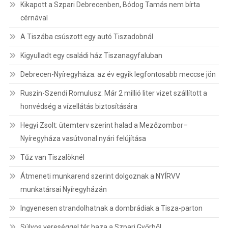
Kikapott a Szpari Debrecenben, Bódog Tamás nem bírta
cérnával
A Tiszába csúszott egy autó Tiszadobnál
Kigyulladt egy családi ház Tiszanagyfaluban
Debrecen-Nyíregyháza: az év egyik legfontosabb meccse jön
Ruszin-Szendi Romulusz: Már 2 millió liter vizet szállított a
honvédség a vízellátás biztosítására
Hegyi Zsolt: ütemterv szerint halad a Mezőzombor–
Nyíregyháza vasútvonal nyári felújítása
Tűz van Tiszalöknél
Átmeneti munkarend szerint dolgoznak a NYÍRVV
munkatársai Nyíregyházán
Ingyenesen strandolhatnak a dombrádiak a Tisza-parton
Súlyos vereséggel tér haza a Szpari Győrből