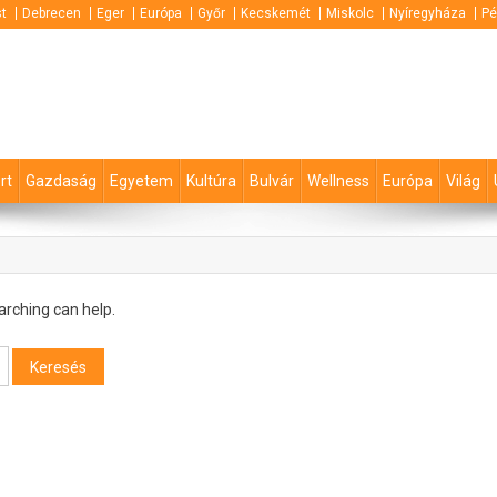
t
Debrecen
Eger
Európa
Győr
Kecskemét
Miskolc
Nyíregyháza
Pé
rt
Gazdaság
Egyetem
Kultúra
Bulvár
Wellness
Európa
Világ
arching can help.