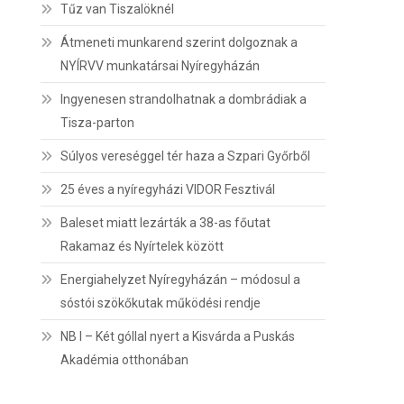
Tűz van Tiszalöknél
Átmeneti munkarend szerint dolgoznak a
NYÍRVV munkatársai Nyíregyházán
Ingyenesen strandolhatnak a dombrádiak a
Tisza-parton
Súlyos vereséggel tér haza a Szpari Győrből
25 éves a nyíregyházi VIDOR Fesztivál
Baleset miatt lezárták a 38-as főutat
Rakamaz és Nyírtelek között
Energiahelyzet Nyíregyházán – módosul a
sóstói szökőkutak működési rendje
NB I – Két góllal nyert a Kisvárda a Puskás
Akadémia otthonában