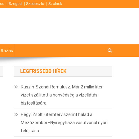
cs
Szeged
Szoboszló
Szolnok
Utazás
LEGFRISSEBB HÍREK
Ruszin-Szendi Romulusz: Már 2 millió liter
vizet szállított a honvédség a vízellátás
biztosítására
Hegyi Zsolt: ütemterv szerint halad a
Mezőzombor–Nyíregyháza vasútvonal nyári
felújítása