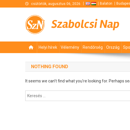
Skip
Balaton
Budapes
csütörtök, augusztus 06, 2026
to
content
Szabolcsi Nap
Helyi hírek
Vélemény
Rendőrség
Ország
Spo
NOTHING FOUND
It seems we can’t find what you’re looking for. Perhaps se
Keresés: