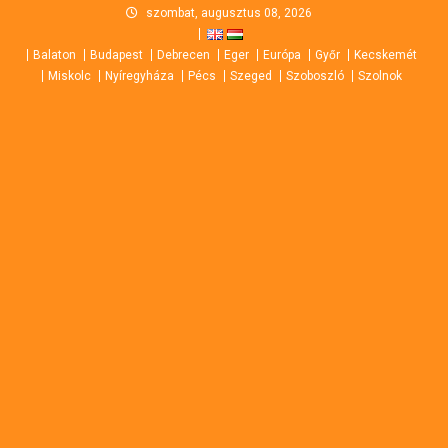
Skip
szombat, augusztus 08, 2026
to
Balaton
Budapest
Debrecen
Eger
Európa
Győr
Kecskemét
content
Miskolc
Nyíregyháza
Pécs
Szeged
Szoboszló
Szolnok