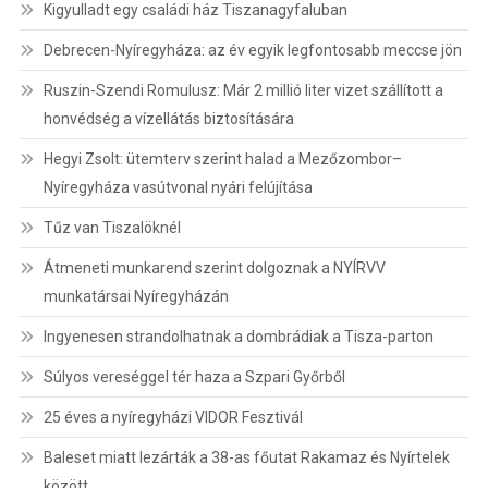
Kigyulladt egy családi ház Tiszanagyfaluban
Debrecen-Nyíregyháza: az év egyik legfontosabb meccse jön
Ruszin-Szendi Romulusz: Már 2 millió liter vizet szállított a
honvédség a vízellátás biztosítására
Hegyi Zsolt: ütemterv szerint halad a Mezőzombor–
Nyíregyháza vasútvonal nyári felújítása
Tűz van Tiszalöknél
Átmeneti munkarend szerint dolgoznak a NYÍRVV
munkatársai Nyíregyházán
Ingyenesen strandolhatnak a dombrádiak a Tisza-parton
Súlyos vereséggel tér haza a Szpari Győrből
25 éves a nyíregyházi VIDOR Fesztivál
Baleset miatt lezárták a 38-as főutat Rakamaz és Nyírtelek
között