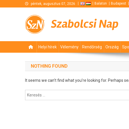
Skip
Balaton
Budapest
péntek, augusztus 07, 2026
to
content
Szabolcsi Nap
Helyi hírek
Vélemény
Rendőrség
Ország
Spo
NOTHING FOUND
It seems we can’t find what you’re looking for. Perhaps se
Keresés: