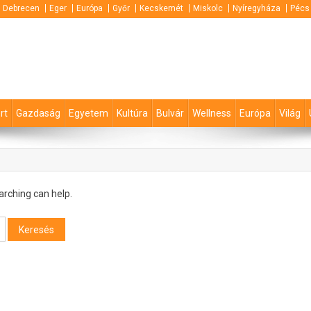
Debrecen
Eger
Európa
Győr
Kecskemét
Miskolc
Nyíregyháza
Pécs
rt
Gazdaság
Egyetem
Kultúra
Bulvár
Wellness
Európa
Világ
arching can help.