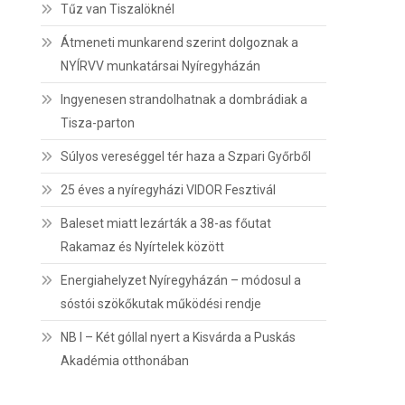
Tűz van Tiszalöknél
Átmeneti munkarend szerint dolgoznak a
NYÍRVV munkatársai Nyíregyházán
Ingyenesen strandolhatnak a dombrádiak a
Tisza-parton
Súlyos vereséggel tér haza a Szpari Győrből
25 éves a nyíregyházi VIDOR Fesztivál
Baleset miatt lezárták a 38-as főutat
Rakamaz és Nyírtelek között
Energiahelyzet Nyíregyházán – módosul a
sóstói szökőkutak működési rendje
NB I – Két góllal nyert a Kisvárda a Puskás
Akadémia otthonában