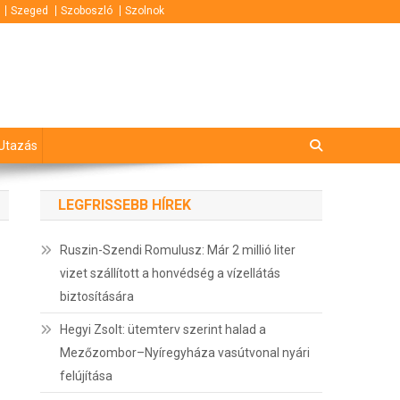
Szeged
Szoboszló
Szolnok
Utazás
LEGFRISSEBB HÍREK
Ruszin-Szendi Romulusz: Már 2 millió liter
vizet szállított a honvédség a vízellátás
biztosítására
Hegyi Zsolt: ütemterv szerint halad a
Mezőzombor–Nyíregyháza vasútvonal nyári
felújítása