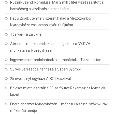
Ruszin-Szendi Romulusz: Már 2 millió liter vizet szállított a
honvédség a vízellátás biztosítására
Hegyi Zsolt: ütemterv szerint halad a Mezőzombor–
Nyíregyháza vasútvonal nyári felújítása
Tűz van Tiszalöknél
Átmeneti munkarend szerint dolgoznak a NYÍRVV
munkatársai Nyíregyházán
Ingyenesen strandolhatnak a dombrádiak a Tisza-parton
Súlyos vereséggel tér haza a Szpari Győrből
25 éves a nyíregyházi VIDOR Fesztivál
Baleset miatt lezárták a 38-as főutat Rakamaz és Nyírtelek
között
Energiahelyzet Nyíregyházán – módosul a sóstói szökőkutak
működési rendje