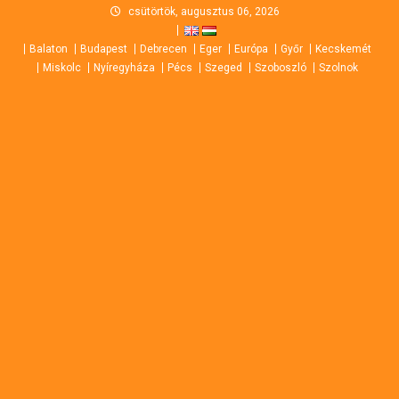
Skip
csütörtök, augusztus 06, 2026
to
Balaton
Budapest
Debrecen
Eger
Európa
Győr
Kecskemét
content
Miskolc
Nyíregyháza
Pécs
Szeged
Szoboszló
Szolnok