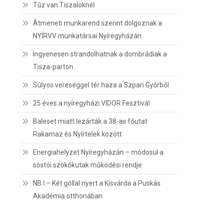
Tűz van Tiszalöknél
Átmeneti munkarend szerint dolgoznak a
NYÍRVV munkatársai Nyíregyházán
Ingyenesen strandolhatnak a dombrádiak a
Tisza-parton
Súlyos vereséggel tér haza a Szpari Győrből
25 éves a nyíregyházi VIDOR Fesztivál
Baleset miatt lezárták a 38-as főutat
Rakamaz és Nyírtelek között
Energiahelyzet Nyíregyházán – módosul a
sóstói szökőkutak működési rendje
NB I – Két góllal nyert a Kisvárda a Puskás
Akadémia otthonában