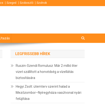
cs
Szeged
Szoboszló
Szolnok
Utazás
LEGFRISSEBB HÍREK
Ruszin-Szendi Romulusz: Már 2 millió liter
vizet szállított a honvédség a vízellátás
biztosítására
Hegyi Zsolt: ütemterv szerint halad a
Mezőzombor–Nyíregyháza vasútvonal nyári
felújítása