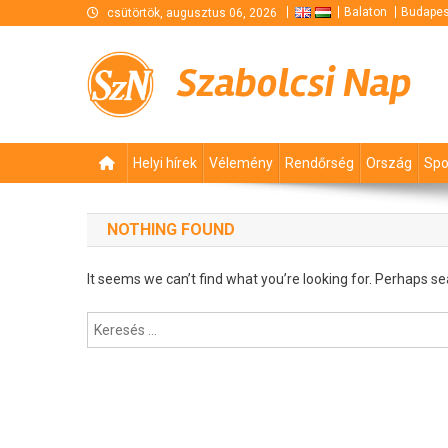
Skip
Balaton
Budapes
csütörtök, augusztus 06, 2026
to
content
Szabolcsi Nap
Helyi hírek
Vélemény
Rendőrség
Ország
Spo
NOTHING FOUND
It seems we can’t find what you’re looking for. Perhaps se
Keresés: