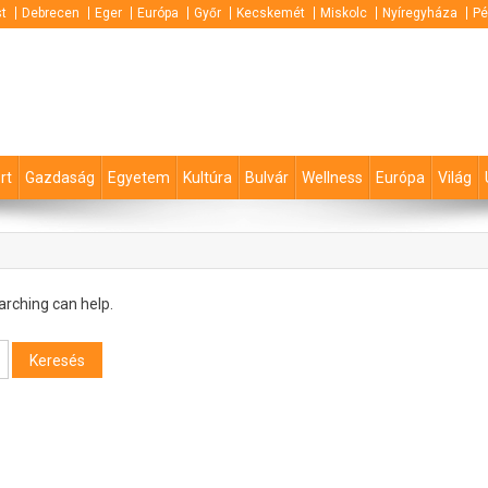
t
Debrecen
Eger
Európa
Győr
Kecskemét
Miskolc
Nyíregyháza
Pé
rt
Gazdaság
Egyetem
Kultúra
Bulvár
Wellness
Európa
Világ
arching can help.