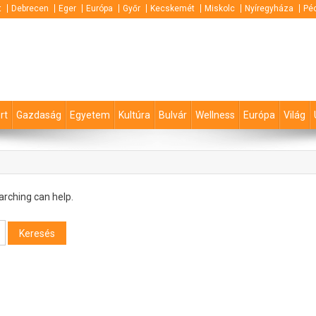
t
Debrecen
Eger
Európa
Győr
Kecskemét
Miskolc
Nyíregyháza
Pé
rt
Gazdaság
Egyetem
Kultúra
Bulvár
Wellness
Európa
Világ
arching can help.