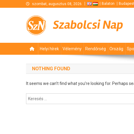
Skip
Balaton
Budapes
szombat, augusztus 08, 2026
to
content
Szabolcsi Nap
Helyi hírek
Vélemény
Rendőrség
Ország
Spo
NOTHING FOUND
It seems we can’t find what you’re looking for. Perhaps se
Keresés: