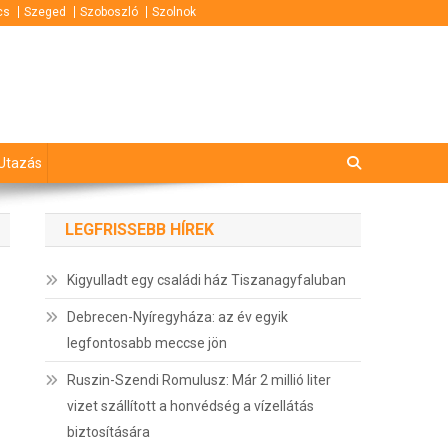
cs
Szeged
Szoboszló
Szolnok
Utazás
LEGFRISSEBB HÍREK
Kigyulladt egy családi ház Tiszanagyfaluban
Debrecen-Nyíregyháza: az év egyik
legfontosabb meccse jön
Ruszin-Szendi Romulusz: Már 2 millió liter
vizet szállított a honvédség a vízellátás
biztosítására