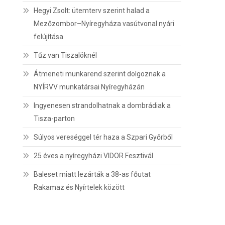
Hegyi Zsolt: ütemterv szerint halad a
Mezőzombor–Nyíregyháza vasútvonal nyári
felújítása
Tűz van Tiszalöknél
Átmeneti munkarend szerint dolgoznak a
NYÍRVV munkatársai Nyíregyházán
Ingyenesen strandolhatnak a dombrádiak a
Tisza-parton
Súlyos vereséggel tér haza a Szpari Győrből
25 éves a nyíregyházi VIDOR Fesztivál
Baleset miatt lezárták a 38-as főutat
Rakamaz és Nyírtelek között