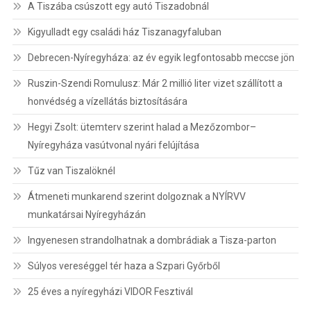
A Tiszába csúszott egy autó Tiszadobnál
Kigyulladt egy családi ház Tiszanagyfaluban
Debrecen-Nyíregyháza: az év egyik legfontosabb meccse jön
Ruszin-Szendi Romulusz: Már 2 millió liter vizet szállított a
honvédség a vízellátás biztosítására
Hegyi Zsolt: ütemterv szerint halad a Mezőzombor–
Nyíregyháza vasútvonal nyári felújítása
Tűz van Tiszalöknél
Átmeneti munkarend szerint dolgoznak a NYÍRVV
munkatársai Nyíregyházán
Ingyenesen strandolhatnak a dombrádiak a Tisza-parton
Súlyos vereséggel tér haza a Szpari Győrből
25 éves a nyíregyházi VIDOR Fesztivál