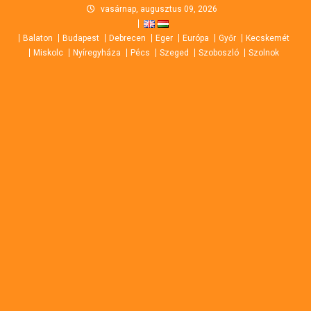
Skip
vasárnap, augusztus 09, 2026
to
Balaton
Budapest
Debrecen
Eger
Európa
Győr
Kecskemét
content
Miskolc
Nyíregyháza
Pécs
Szeged
Szoboszló
Szolnok