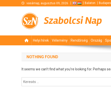
Skip
Balaton
Budapes
vasárnap, augusztus 09, 2026
to
content
Szabolcsi Nap
Helyi hírek
Vélemény
Rendőrség
Ország
Spo
NOTHING FOUND
It seems we can’t find what you’re looking for. Perhaps se
Keresés: