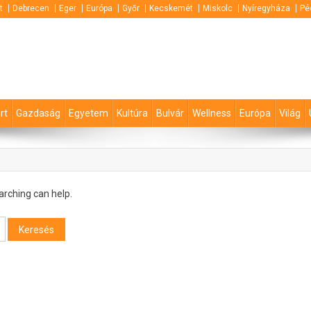
t
Debrecen
Eger
Európa
Győr
Kecskemét
Miskolc
Nyíregyháza
Pé
rt
Gazdaság
Egyetem
Kultúra
Bulvár
Wellness
Európa
Világ
arching can help.