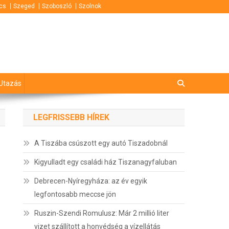
cs
Szeged
Szoboszló
Szolnok
Utazás
LEGFRISSEBB HÍREK
A Tiszába csúszott egy autó Tiszadobnál
Kigyulladt egy családi ház Tiszanagyfaluban
Debrecen-Nyíregyháza: az év egyik
legfontosabb meccse jön
Ruszin-Szendi Romulusz: Már 2 millió liter
vizet szállított a honvédség a vízellátás