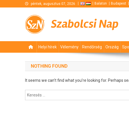
Skip
Balaton
Budapest
péntek, augusztus 07, 2026
to
content
Szabolcsi Nap
Helyi hírek
Vélemény
Rendőrség
Ország
Spo
NOTHING FOUND
It seems we can’t find what you’re looking for. Perhaps se
Keresés: