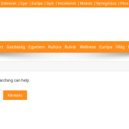
Debrecen
Eger
Európa
Győr
Kecskemét
Miskolc
Nyíregyháza
Pécs
rt
Gazdaság
Egyetem
Kultúra
Bulvár
Wellness
Európa
Világ
arching can help.