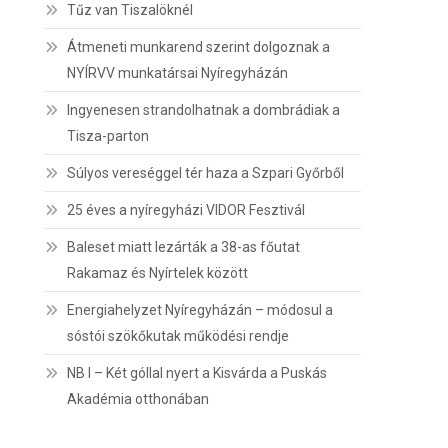
Tűz van Tiszalöknél
Átmeneti munkarend szerint dolgoznak a
NYÍRVV munkatársai Nyíregyházán
Ingyenesen strandolhatnak a dombrádiak a
Tisza-parton
Súlyos vereséggel tér haza a Szpari Győrből
25 éves a nyíregyházi VIDOR Fesztivál
Baleset miatt lezárták a 38-as főutat
Rakamaz és Nyírtelek között
Energiahelyzet Nyíregyházán – módosul a
sóstói szökőkutak működési rendje
NB I – Két góllal nyert a Kisvárda a Puskás
Akadémia otthonában