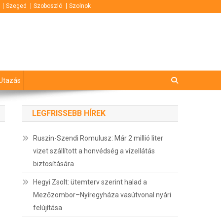
Szeged
Szoboszló
Szolnok
Utazás
LEGFRISSEBB HÍREK
Ruszin-Szendi Romulusz: Már 2 millió liter
vizet szállított a honvédség a vízellátás
biztosítására
Hegyi Zsolt: ütemterv szerint halad a
Mezőzombor–Nyíregyháza vasútvonal nyári
felújítása